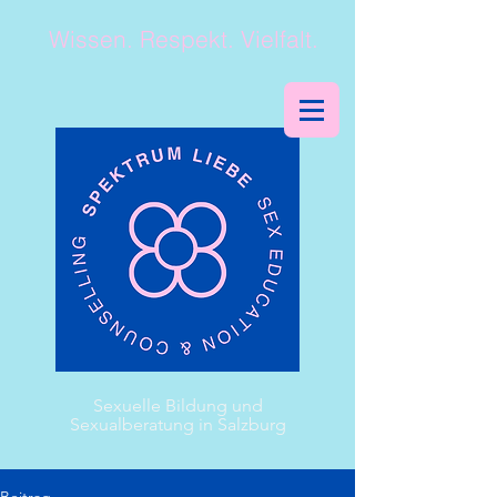
Wissen. Respekt. Vielfalt.
Sexuelle
Bildung
und
Sexualberatung in Salzburg
Beitrag