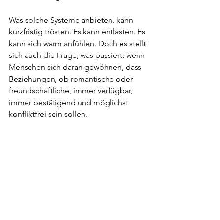
Was solche Systeme anbieten, kann 
kurzfristig trösten. Es kann entlasten. Es 
kann sich warm anfühlen. Doch es stellt 
sich auch die Frage, was passiert, wenn 
Menschen sich daran gewöhnen, dass 
Beziehungen, ob romantische oder 
freundschaftliche, immer verfügbar, 
immer bestätigend und möglichst 
konfliktfrei sein sollen.
Denn Beziehungen zwischen 
Menschen bieten immer auch die 
Möglichkeit für persönliches 
Wachstum. Beziehungen liefern nicht 
nur Antworten und Bestätigungen. 
Sondern auch Widerspruch, 
Aushandlung, Unsicherheit, 